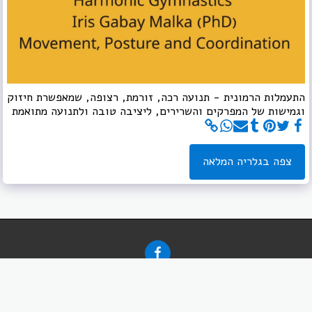
התעמלות הרמונית - תנועה רכה, זורמת, רצופה, שמאפשרת חיזוק
וגמישות של המפרקים והשרירים, ליציבה טובה ולתנועה מתואמת
צפה בגלריה המלאה
ויקט מחקר
אודות
התעמלות הרמונית למבוגרים: תנועה, יציבה וקואו
כל הזכויות שמורות -
התעמלות הרמונית / איריס גבאי מלכא (PhD) Iris Malka