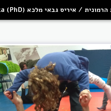
נית / איריס גבאי מלכא (PhD) Iris Malka